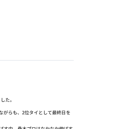
ました。
ーながらも、2位タイとして最終日を
ばす中、桑木プロはなかなか伸ばす